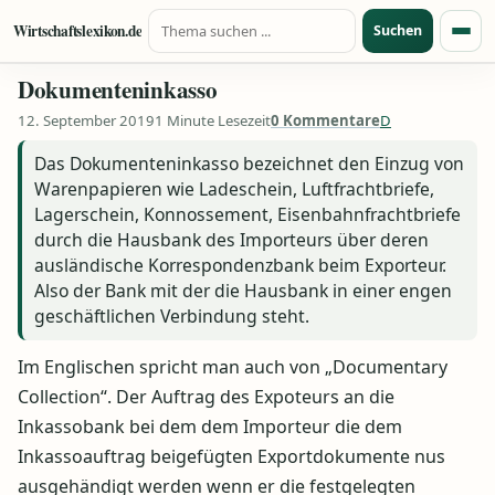
Suche nach:
Zum Inhalt springen
Wirtschaftslexikon.de
Suchen
Menü
Dokumenteninkasso
12. September 2019
1 Minute Lesezeit
0 Kommentare
D
Das Dokumenteninkasso bezeichnet den Einzug von
Warenpapieren wie Ladeschein, Luftfrachtbriefe,
Lagerschein, Konnossement, Eisenbahnfrachtbriefe
durch die Hausbank des Importeurs über deren
ausländische Korrespondenzbank beim Exporteur.
Also der Bank mit der die Hausbank in einer engen
geschäftlichen Verbindung steht.
Im Englischen spricht man auch von „Documentary
Collection“. Der Auftrag des Expoteurs an die
Inkassobank bei dem dem Importeur die dem
Inkassoauftrag beigefügten Exportdokumente nus
ausgehändigt werden wenn er die festgelegten