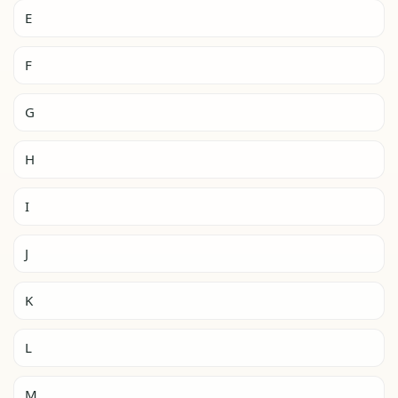
E
F
G
H
I
J
K
L
M