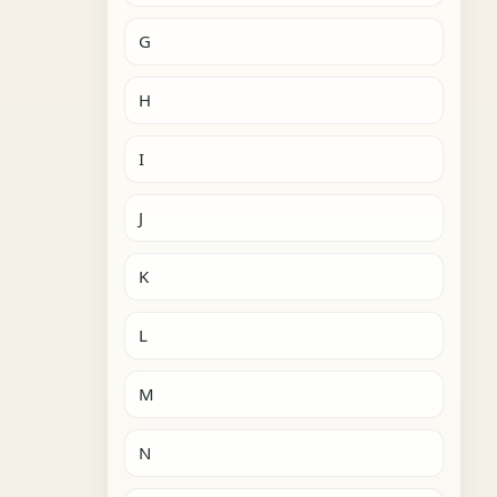
G
H
I
J
K
L
M
N