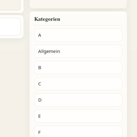
Kategorien
A
Allgemein
B
C
D
E
F