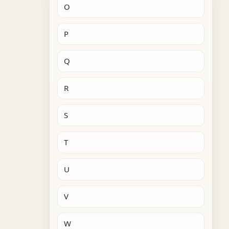
O
P
Q
R
S
T
U
V
W