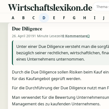
Wirtschaftslexikon.de
Zum Inhalt springen
Suche 
A
B
C
D
E
F
G
H
I
J
Due Diligence
26. April 2019
1 Minute Lesezeit
0 Kommentare
D
Unter einer Due Diligence versteht man die sorg
bezüglich seiner rechtlichen, wirtschaftlichen, fin
eines Unternehmens unternommen.
Durch die Due Diligence sollen Risiken beim Kauf 
für das Kaufangebot geprüft werden.
Für die Durchführung der Due Diligence nutzt man Fa
Man verwendet für die Bewertung Unternehmensun
Management des zu kaufenden Unternehmens.