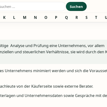
nach:
Suchen
K
L
M
N
O
P
Q
R
S
T
fältige Analyse und Prüfung eine Unternehmens, vor allem
anziellen und steuerlichen Verhältnisse, sie wird durch den 
eines Unternehmens minimiert werden und sich die Vorauss
chleute von der Käuferseite sowie externe Berater.
terlagen und Unternehmensdaten sowie Gespräche mit d