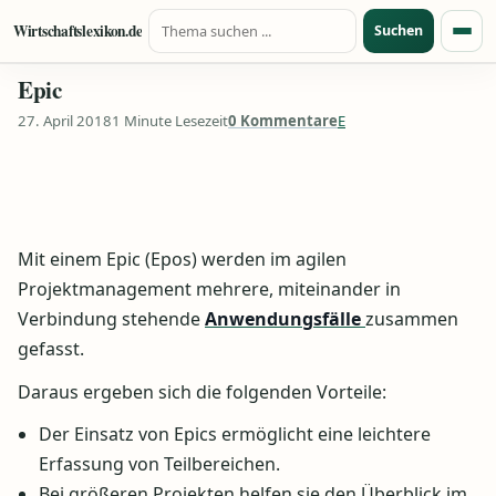
Suche nach:
Zum Inhalt springen
Wirtschaftslexikon.de
Suchen
Menü
Epic
27. April 2018
1 Minute Lesezeit
0 Kommentare
E
Mit einem Epic (Epos) werden im agilen
Projektmanagement mehrere, miteinander in
Verbindung stehende
Anwendungsfälle
zusammen
gefasst.
Daraus ergeben sich die folgenden Vorteile:
Der Einsatz von Epics ermöglicht eine leichtere
Erfassung von Teilbereichen.
Bei größeren Projekten helfen sie den Überblick im