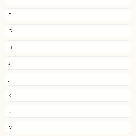
F
G
H
I
J
K
L
M