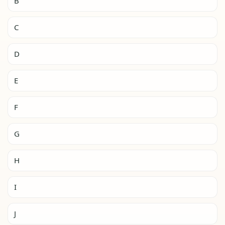
B
C
D
E
F
G
H
I
J