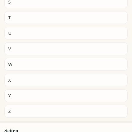
S
T
U
V
W
X
Y
Z
Seiten