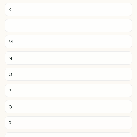
K
L
M
N
O
P
Q
R