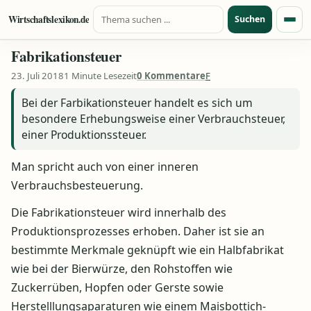
Suche nach:
Zum Inhalt springen
Wirtschaftslexikon.de
Suchen
Menü
Fabrikationsteuer
23. Juli 2018
1 Minute Lesezeit
0 Kommentare
F
Bei der Farbikationsteuer handelt es sich um
besondere Erhebungsweise einer Verbrauchsteuer,
einer Produktionssteuer.
Man spricht auch von einer inneren
Verbrauchsbesteuerung.
Die Fabrikationsteuer wird innerhalb des
Produktionsprozesses erhoben. Daher ist sie an
bestimmte Merkmale geknüpft wie ein Halbfabrikat
wie bei der Bierwürze, den Rohstoffen wie
Zuckerrüben, Hopfen oder Gerste sowie
Herstelllungsaparaturen wie einem Maisbottich-