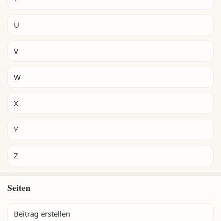
U
V
W
X
Y
Z
Seiten
Beitrag erstellen