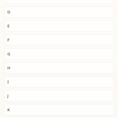
D
E
F
G
H
I
J
K