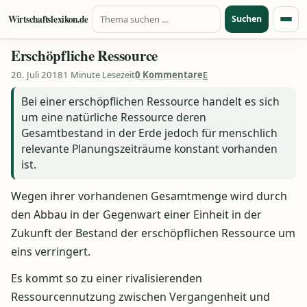
Suche nach:
Zum Inhalt springen
Wirtschaftslexikon.de
Suchen
Menü
Erschöpfliche Ressource
20. Juli 2018
1 Minute Lesezeit
0 Kommentare
E
Bei einer erschöpflichen Ressource handelt es sich
um eine natürliche Ressource deren
Gesamtbestand in der Erde jedoch für menschlich
relevante Planungszeiträume konstant vorhanden
ist.
Wegen ihrer vorhandenen Gesamtmenge wird durch
den Abbau in der Gegenwart einer Einheit in der
Zukunft der Bestand der erschöpflichen Ressource um
eins verringert.
Es kommt so zu einer rivalisierenden
Ressourcennutzung zwischen Vergangenheit und