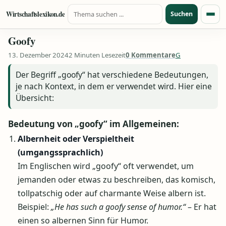
Suche nach:
Zum Inhalt springen
Wirtschaftslexikon.de
Suchen
Menü
Goofy
13. Dezember 2024
2 Minuten Lesezeit
0 Kommentare
G
Der Begriff „goofy“ hat verschiedene Bedeutungen,
je nach Kontext, in dem er verwendet wird. Hier eine
Übersicht:
Bedeutung von „goofy“ im Allgemeinen:
Albernheit oder Verspieltheit
(umgangssprachlich)
Im Englischen wird „goofy“ oft verwendet, um
jemanden oder etwas zu beschreiben, das komisch,
tollpatschig oder auf charmante Weise albern ist.
Beispiel:
„He has such a goofy sense of humor.“
– Er hat
einen so albernen Sinn für Humor.