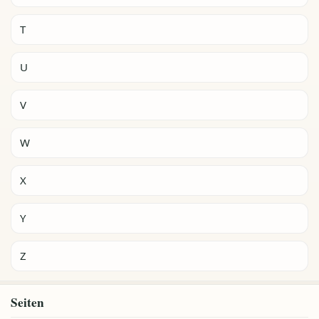
T
U
V
W
X
Y
Z
Seiten