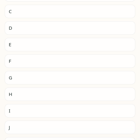
C
D
E
F
G
H
I
J