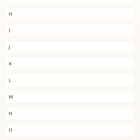
H
I
J
K
L
M
N
O