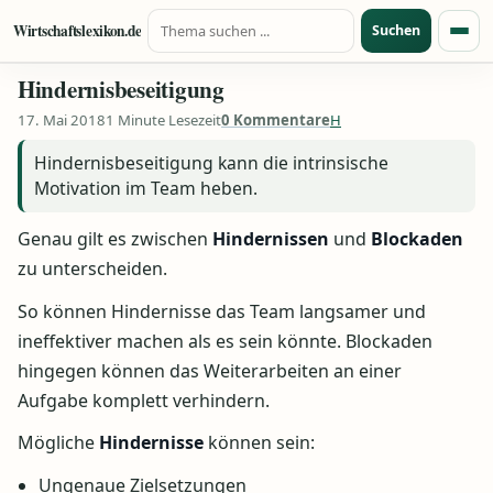
Suche nach:
Zum Inhalt springen
Wirtschaftslexikon.de
Suchen
Menü
Hindernisbeseitigung
17. Mai 2018
1 Minute Lesezeit
0 Kommentare
H
Hindernisbeseitigung kann die intrinsische
Motivation im Team heben.
Genau gilt es zwischen
Hindernissen
und
Blockaden
zu unterscheiden.
So können Hindernisse das Team langsamer und
ineffektiver machen als es sein könnte. Blockaden
hingegen können das Weiterarbeiten an einer
Aufgabe komplett verhindern.
Mögliche
Hindernisse
können sein:
Ungenaue Zielsetzungen