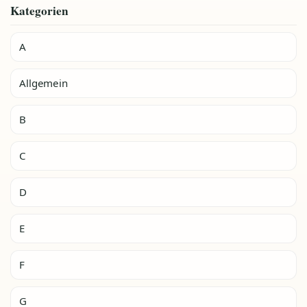
Kategorien
A
Allgemein
B
C
D
E
F
G