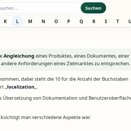
nach:
Suchen
K
L
M
N
O
P
Q
R
S
T
ie
Angleichung
eines Produktes, eines Dokumentes, einer
 andere Anforderungen eines Zielmarktes zu entsprechen.
enommen, dabei steht die 10 für die Anzahl der Buchstaben
rt „
localization
„.
ls Übersetzung von Dokumentation und Benutzeroberfläche
cksichtigt man verschiedene Aspekte wie: