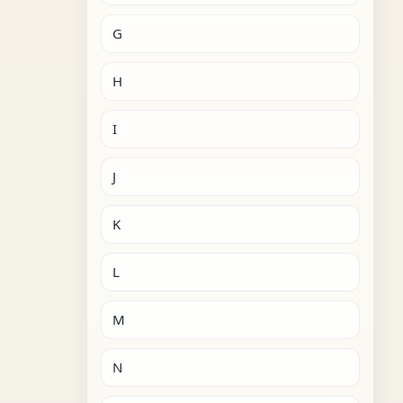
G
H
I
J
K
L
M
N