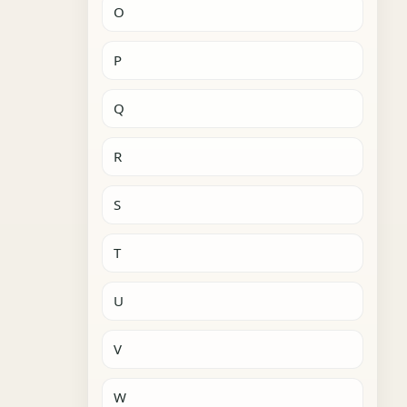
O
P
Q
R
S
T
U
V
W