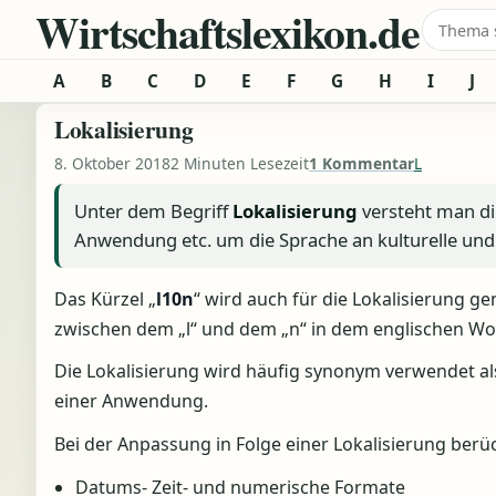
Wirtschaftslexikon.de
Zum Inhalt springen
Suche 
A
B
C
D
E
F
G
H
I
J
Lokalisierung
8. Oktober 2018
2 Minuten Lesezeit
1 Kommentar
L
Unter dem Begriff
Lokalisierung
versteht man d
Anwendung etc. um die Sprache an kulturelle und
Das Kürzel „
l10n
“ wird auch für die Lokalisierung g
zwischen dem „l“ und dem „n“ in dem englischen Wo
Die Lokalisierung wird häufig synonym verwendet a
einer Anwendung.
Bei der Anpassung in Folge einer Lokalisierung berü
Datums- Zeit- und numerische Formate