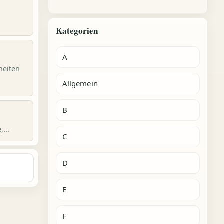
Kategorien
A
heiten
Allgemein
B
...
C
D
E
F