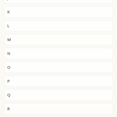
K
L
M
N
O
P
Q
R