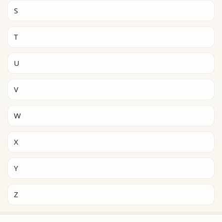
S
T
U
V
W
X
Y
Z