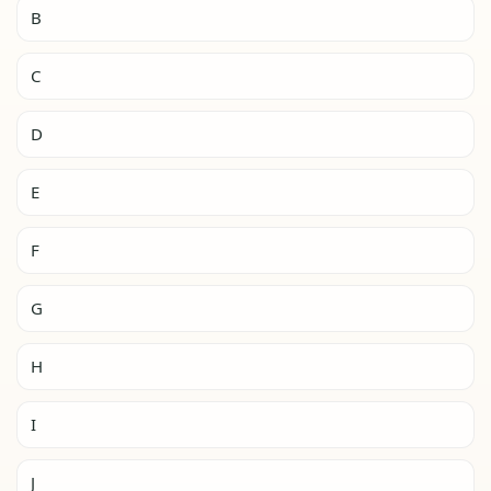
B
C
D
E
F
G
H
I
J