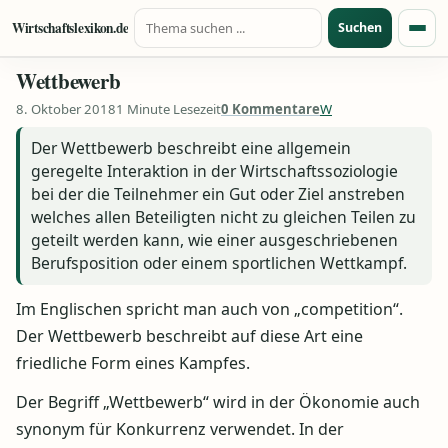
Suche nach:
Zum Inhalt springen
Wirtschaftslexikon.de
Suchen
Menü
Wettbewerb
8. Oktober 2018
1 Minute Lesezeit
0 Kommentare
W
Der Wettbewerb beschreibt eine allgemein
geregelte Interaktion in der Wirtschaftssoziologie
bei der die Teilnehmer ein Gut oder Ziel anstreben
welches allen Beteiligten nicht zu gleichen Teilen zu
geteilt werden kann, wie einer ausgeschriebenen
Berufsposition oder einem sportlichen Wettkampf.
Im Englischen spricht man auch von „competition“.
Der Wettbewerb beschreibt auf diese Art eine
friedliche Form eines Kampfes.
Der Begriff „Wettbewerb“ wird in der Ökonomie auch
synonym für Konkurrenz verwendet. In der