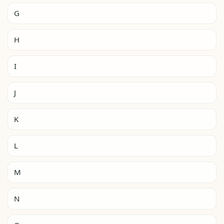
G
H
I
J
K
L
M
N