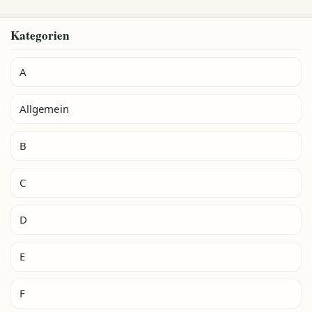
Kategorien
A
Allgemein
B
C
D
E
F