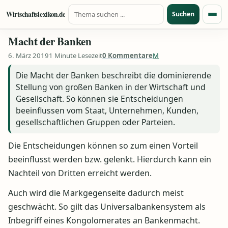
Suche nach:
Zum Inhalt springen
Wirtschaftslexikon.de
Suchen
Menü
Macht der Banken
6. März 2019
1 Minute Lesezeit
0 Kommentare
M
Die Macht der Banken beschreibt die dominierende
Stellung von großen Banken in der Wirtschaft und
Gesellschaft. So können sie Entscheidungen
beeinflussen vom Staat, Unternehmen, Kunden,
gesellschaftlichen Gruppen oder Parteien.
Die Entscheidungen können so zum einen Vorteil
beeinflusst werden bzw. gelenkt. Hierdurch kann ein
Nachteil von Dritten erreicht werden.
Auch wird die Markgegenseite dadurch meist
geschwächt. So gilt das Universalbankensystem als
Inbegriff eines Kongolomerates an Bankenmacht.