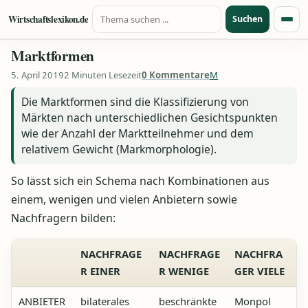
Suche nach:
Zum Inhalt springen
Wirtschaftslexikon.de
Suchen
Menü
Marktformen
5. April 2019
2 Minuten Lesezeit
0 Kommentare
M
Die Marktformen sind die Klassifizierung von
Märkten nach unterschiedlichen Gesichtspunkten
wie der Anzahl der Marktteilnehmer und dem
relativem Gewicht (Markmorphologie).
So lässt sich ein Schema nach Kombinationen aus
einem, wenigen und vielen Anbietern sowie
Nachfragern bilden:
NACHFRAGE
NACHFRAGE
NACHFRA
R EINER
R WENIGE
GER VIELE
ANBIETER
bilaterales
beschränkte
Monpol