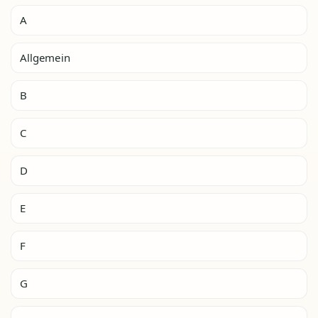
A
Allgemein
B
C
D
E
F
G