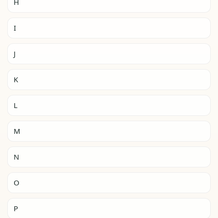
H
I
J
K
L
M
N
O
P