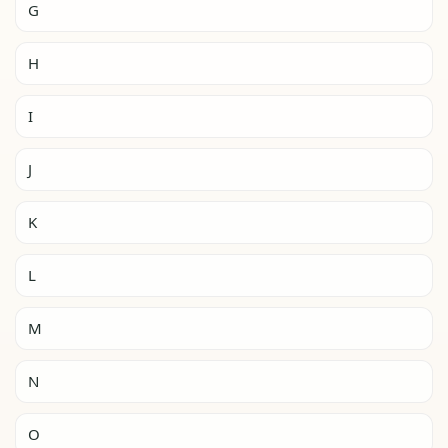
G
H
I
J
K
L
M
N
O