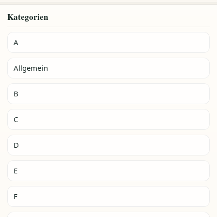
Kategorien
A
Allgemein
B
C
D
E
F