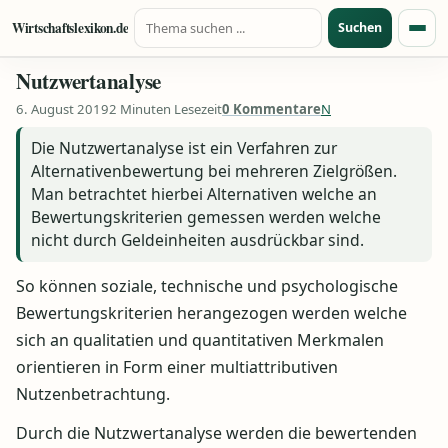
Suche nach:
Zum Inhalt springen
Wirtschaftslexikon.de
Suchen
Menü
Nutzwertanalyse
6. August 2019
2 Minuten Lesezeit
0 Kommentare
N
Die Nutzwertanalyse ist ein Verfahren zur
Alternativenbewertung bei mehreren Zielgrößen.
Man betrachtet hierbei Alternativen welche an
Bewertungskriterien gemessen werden welche
nicht durch Geldeinheiten ausdrückbar sind.
So können soziale, technische und psychologische
Bewertungskriterien herangezogen werden welche
sich an qualitatien und quantitativen Merkmalen
orientieren in Form einer multiattributiven
Nutzenbetrachtung.
Durch die Nutzwertanalyse werden die bewertenden