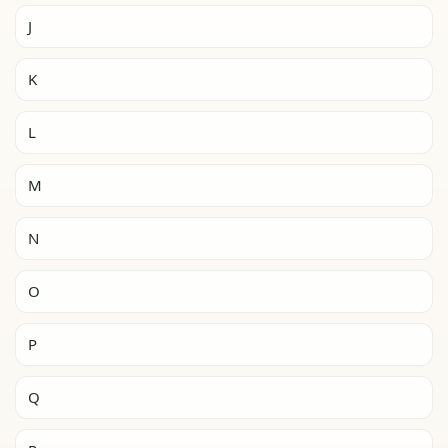
J
K
L
M
N
O
P
Q