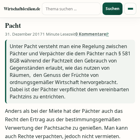
Suche nach:
Zum Inhalt springen
Wirtschaftslexikon.de
Suchen
Menü
Pacht
31. Dezember 2017
1 Minute Lesezeit
0 Kommentare
P
Unter Pacht versteht man eine Regelung zwischen
Pächter und Verpächter die dem Pächter nach § 581
BGB während der Pachtzeit den Gebrauch von
Gegenständen erlaubt, wie das nutzen von
Räumen, den Genuss der Früchte von
ordnungsgemäßer Wirtschaft hervorgebracht.
Dabei ist der Pächter verpflichtet dem vereinbarten
Pachtzins zu entrichten.
Anders als bei der Miete hat der Pächter auch das
Recht den Ertrag aus der bestimmungsgemäßen
Verwertung der Pachtsache zu genießen. Man kann
auch Rechte verpachten, jedoch nicht vermieten.