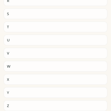
R
S
T
U
V
W
X
Y
Z