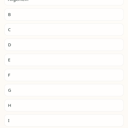
B
C
D
E
F
G
H
I