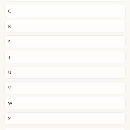
Q
R
S
T
U
V
W
X