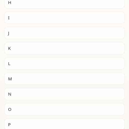
H
I
J
K
L
M
N
O
P