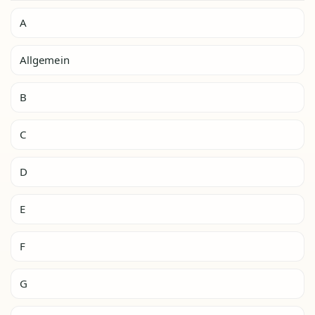
A
Allgemein
B
C
D
E
F
G