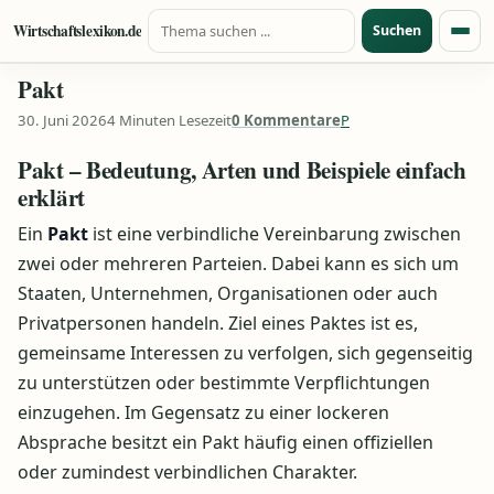
Suche nach:
Zum Inhalt springen
Wirtschaftslexikon.de
Suchen
Menü
Pakt
30. Juni 2026
4 Minuten Lesezeit
0 Kommentare
P
Pakt – Bedeutung, Arten und Beispiele einfach
erklärt
Ein
Pakt
ist eine verbindliche Vereinbarung zwischen
zwei oder mehreren Parteien. Dabei kann es sich um
Staaten, Unternehmen, Organisationen oder auch
Privatpersonen handeln. Ziel eines Paktes ist es,
gemeinsame Interessen zu verfolgen, sich gegenseitig
zu unterstützen oder bestimmte Verpflichtungen
einzugehen. Im Gegensatz zu einer lockeren
Absprache besitzt ein Pakt häufig einen offiziellen
oder zumindest verbindlichen Charakter.