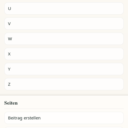
U
V
W
X
Y
Z
Seiten
Beitrag erstellen