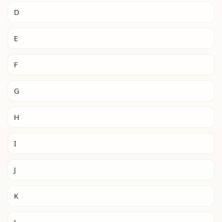
D
E
F
G
H
I
J
K
L