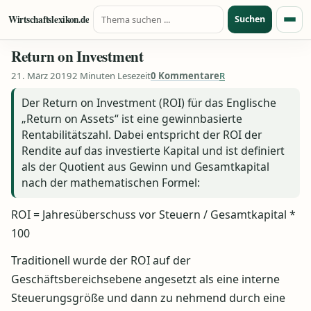
Suche nach:
Zum Inhalt springen
Wirtschaftslexikon.de
Suchen
Menü
Return on Investment
21. März 2019
2 Minuten Lesezeit
0 Kommentare
R
Der Return on Investment (ROI) für das Englische
„Return on Assets“ ist eine gewinnbasierte
Rentabilitätszahl. Dabei entspricht der ROI der
Rendite auf das investierte Kapital und ist definiert
als der Quotient aus Gewinn und Gesamtkapital
nach der mathematischen Formel:
ROI = Jahresüberschuss vor Steuern / Gesamtkapital *
100
Traditionell wurde der ROI auf der
Geschäftsbereichsebene angesetzt als eine interne
Steuerungsgröße und dann zu nehmend durch eine