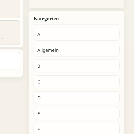
Kategorien
A
...
Allgemein
B
C
D
E
F