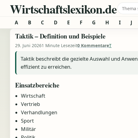
Wirtschaftslexikon.de
Zum Inhalt springen
Suche 
A
B
C
D
E
F
G
H
I
J
Taktik – Definition und Beispiele
29. Juni 2026
1 Minute Lesezeit
0 Kommentare
T
Taktik beschreibt die gezielte Auswahl und Anw
effizient zu erreichen.
Einsatzbereiche
Wirtschaft
Vertrieb
Verhandlungen
Sport
Militär
Politik