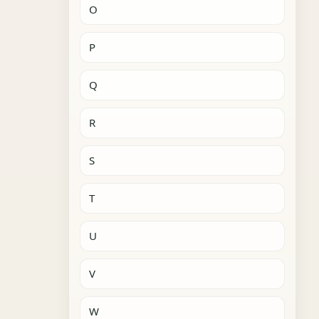
O
P
Q
R
S
T
U
V
W