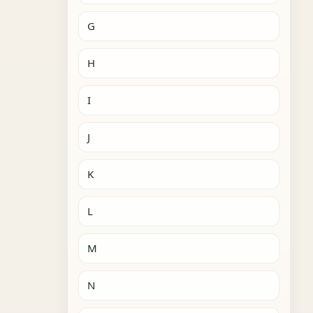
G
H
I
J
K
L
M
N