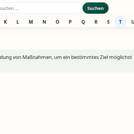
nach:
Suchen
K
L
M
N
O
P
Q
R
S
T
endung von Maßnahmen, um ein bestimmtes Ziel möglichst