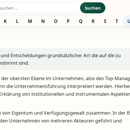
nach:
Suchen
K
L
M
N
O
P
Q
R
S
T
und Entscheidungen grundsätzlicher Art die auf die zu
estimmt sind.
en der obersten Ebene im Unternehmen, also des Top-Mana
 kann die Unternehmensführung interpretiert werden. Hierbe
rklärung von institutionellen und instrumentalen Aspekte
 von Eigentum und Verfügungsgewalt zusammen. In der R
erden Unternehmen von mehreren Akteuren geführt und