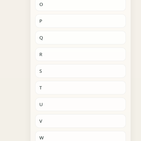
O
P
Q
R
S
T
U
V
W