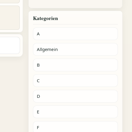
Kategorien
A
Allgemein
B
C
D
E
F