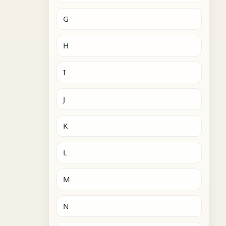
G
H
I
J
K
L
M
N