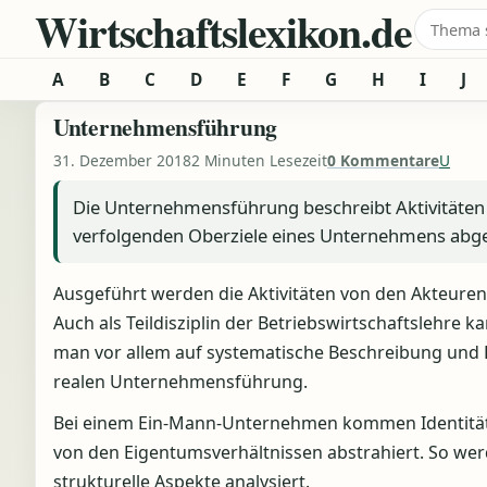
Wirtschaftslexikon.de
Zum Inhalt springen
Suche 
A
B
C
D
E
F
G
H
I
J
Unternehmensführung
31. Dezember 2018
2 Minuten Lesezeit
0 Kommentare
U
Die Unternehmensführung beschreibt Aktivitäten 
verfolgenden Oberziele eines Unternehmens abg
Ausgeführt werden die Aktivitäten von den Akteur
Auch als Teildisziplin der Betriebswirtschaftslehre
man vor allem auf systematische Beschreibung und E
realen Unternehmensführung.
Bei einem Ein-Mann-Unternehmen kommen Identität
von den Eigentumsverhältnissen abstrahiert. So w
strukturelle Aspekte analysiert.