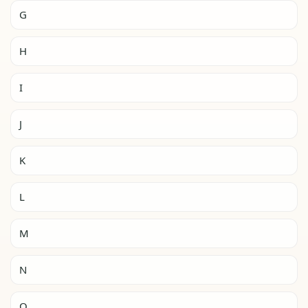
G
H
I
J
K
L
M
N
O