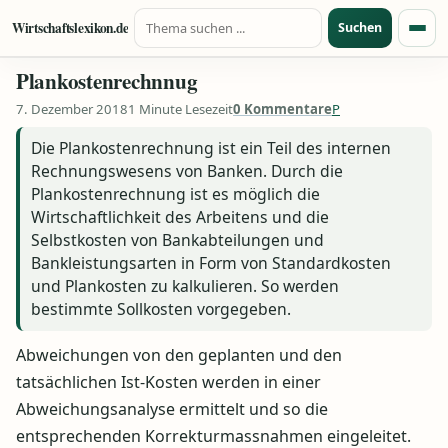
Suche nach:
Zum Inhalt springen
Wirtschaftslexikon.de
Suchen
Menü
Plankostenrechnnug
7. Dezember 2018
1 Minute Lesezeit
0 Kommentare
P
Die Plankostenrechnung ist ein Teil des internen
Rechnungswesens von Banken. Durch die
Plankostenrechnung ist es möglich die
Wirtschaftlichkeit des Arbeitens und die
Selbstkosten von Bankabteilungen und
Bankleistungsarten in Form von Standardkosten
und Plankosten zu kalkulieren. So werden
bestimmte Sollkosten vorgegeben.
Abweichungen von den geplanten und den
tatsächlichen Ist-Kosten werden in einer
Abweichungsanalyse ermittelt und so die
entsprechenden Korrekturmassnahmen eingeleitet.