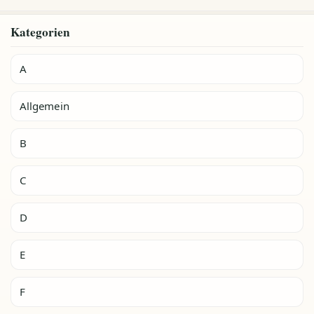
Kategorien
A
Allgemein
B
C
D
E
F