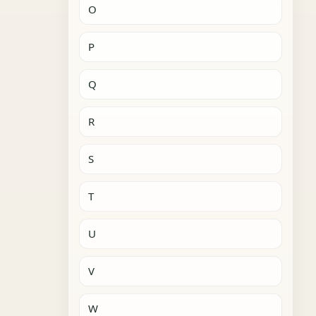
O
P
Q
R
S
T
U
V
W