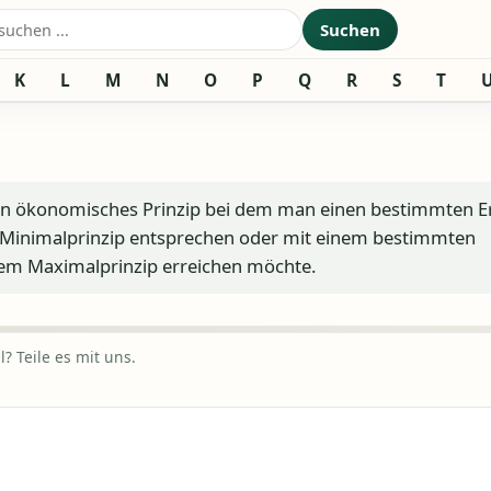
nach:
Suchen
K
L
M
N
O
P
Q
R
S
T
, ein ökonomisches Prinzip bei dem man einen bestimmten E
m Minimalprinzip entsprechen oder mit einem bestimmten
dem Maximalprinzip erreichen möchte.
? Teile es mit uns.