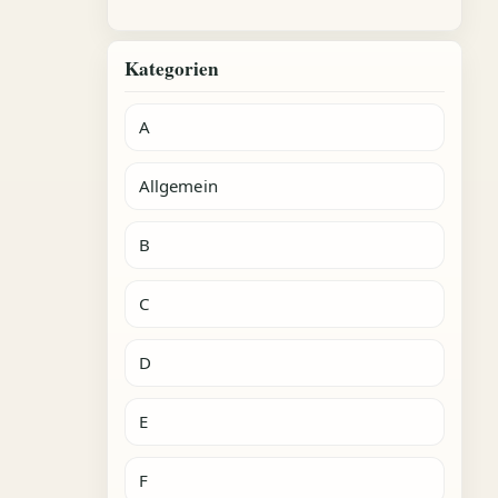
Kategorien
A
Allgemein
B
C
D
E
F