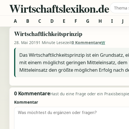
Wirtschaftslexikon.de
Zum Inhalt springen
Suche 
A
B
C
D
E
F
G
H
I
J
Wirtschaftlichkeitsprinzip
28. Mai 2019
1 Minute Lesezeit
0 Kommentare
W
Das Wirtschaftlichkeitsprinzip ist ein Grundsatz
mit einem möglichst geringen Mitteleinsatz, de
Mitteleinsatz den größte möglichen Erfolg nach 
0 Kommentare
Hast du eine Frage oder ein Praxisbeispiel
Kommentar