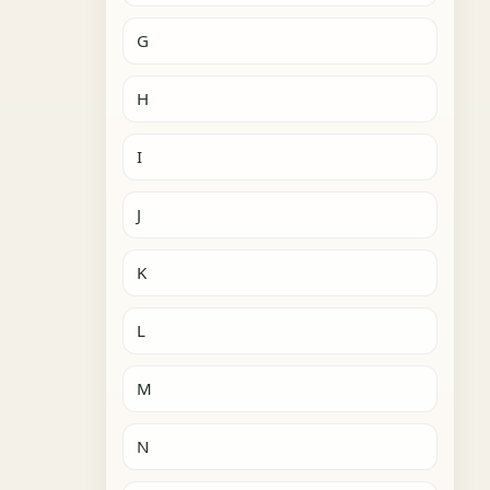
G
H
I
J
K
L
M
N