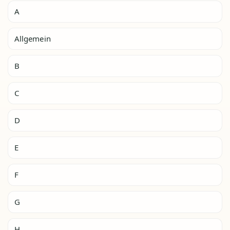
A
Allgemein
B
C
D
E
F
G
H