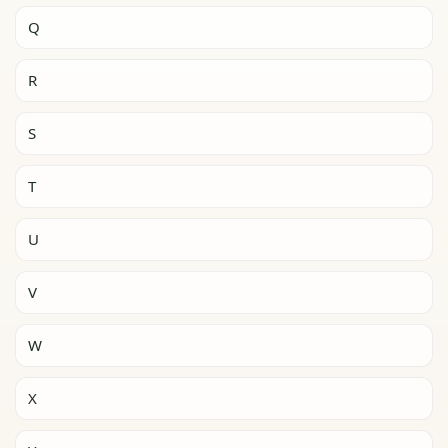
Q
R
S
T
U
V
W
X