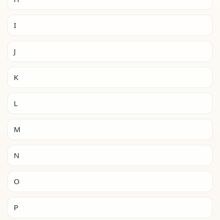
I
J
K
L
M
N
O
P