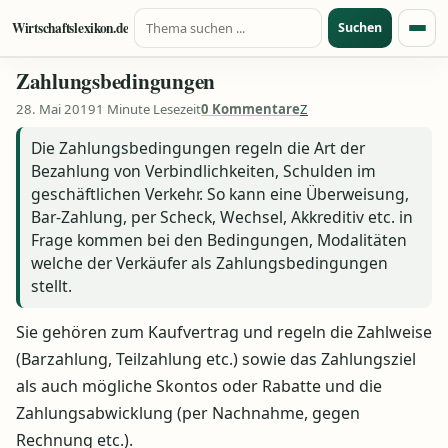
Suche nach:
Zum Inhalt springen
Wirtschaftslexikon.de
Suchen
Menü
Zahlungsbedingungen
28. Mai 2019
1 Minute Lesezeit
0 Kommentare
Z
Die Zahlungsbedingungen regeln die Art der
Bezahlung von Verbindlichkeiten, Schulden im
geschäftlichen Verkehr. So kann eine Überweisung,
Bar-Zahlung, per Scheck, Wechsel, Akkreditiv etc. in
Frage kommen bei den Bedingungen, Modalitäten
welche der Verkäufer als Zahlungsbedingungen
stellt.
Sie gehören zum Kaufvertrag und regeln die Zahlweise
(Barzahlung, Teilzahlung etc.) sowie das Zahlungsziel
als auch mögliche Skontos oder Rabatte und die
Zahlungsabwicklung (per Nachnahme, gegen
Rechnung etc.).