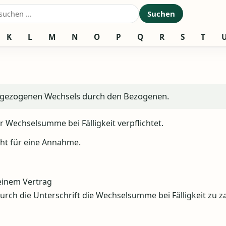
nach:
Suchen
K
L
M
N
O
P
Q
R
S
T
s gezogenen Wechsels durch den Bezogenen.
 Wechselsumme bei Fälligkeit verpflichtet.
eht für eine Annahme.
einem Vertrag
rch die Unterschrift die Wechselsumme bei Fälligkeit zu z