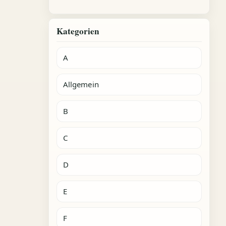
Kategorien
A
Allgemein
B
C
D
E
F