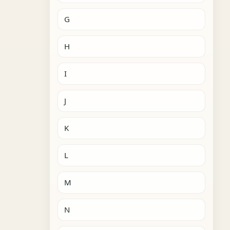
G
H
I
J
K
L
M
N