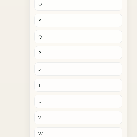
O
P
Q
R
S
T
U
V
W