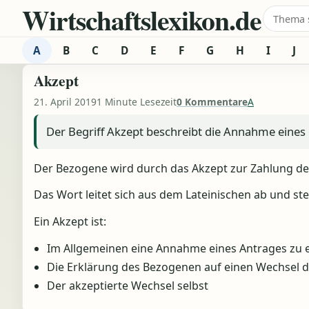
Wirtschaftslexikon.de
Zum Inhalt springen
Suche 
A
B
C
D
E
F
G
H
I
J
Akzept
21. April 2019
1 Minute Lesezeit
0 Kommentare
A
Der Begriff Akzept beschreibt die Annahme eine
Der Bezogene wird durch das Akzept zur Zahlung der
Das Wort leitet sich aus dem Lateinischen ab und st
Ein Akzept ist:
Im Allgemeinen eine Annahme eines Antrages zu 
Die Erklärung des Bezogenen auf einen Wechsel du
Der akzeptierte Wechsel selbst