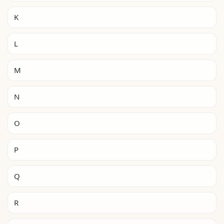
K
L
M
N
O
P
Q
R