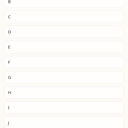
B
C
D
E
F
G
H
I
J