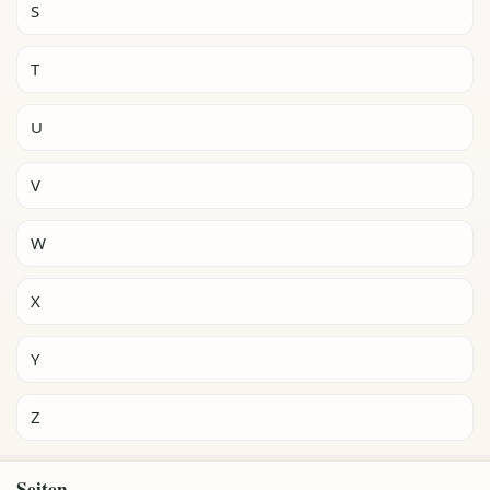
S
T
U
V
W
X
Y
Z
Seiten