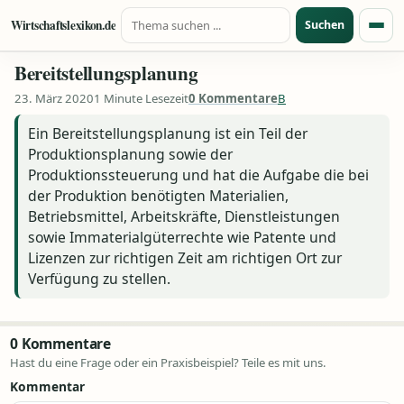
Suche nach:
Zum Inhalt springen
Wirtschaftslexikon.de
Suchen
Menü
Bereitstellungsplanung
23. März 2020
1 Minute Lesezeit
0 Kommentare
B
Ein Bereitstellungsplanung ist ein Teil der
Produktionsplanung sowie der
Produktionssteuerung und hat die Aufgabe die bei
der Produktion benötigten Materialien,
Betriebsmittel, Arbeitskräfte, Dienstleistungen
sowie Immaterialgüterrechte wie Patente und
Lizenzen zur richtigen Zeit am richtigen Ort zur
Verfügung zu stellen.
0 Kommentare
Hast du eine Frage oder ein Praxisbeispiel? Teile es mit uns.
Kommentar