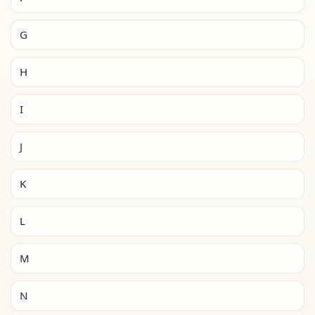
G
H
I
J
K
L
M
N