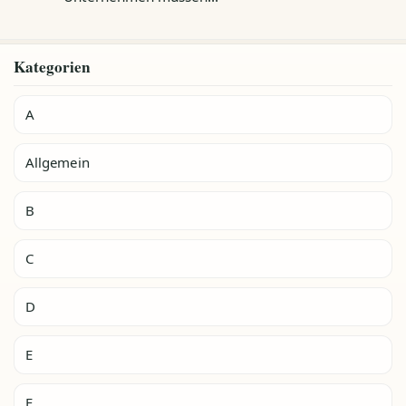
Kategorien
A
Allgemein
B
C
D
E
F