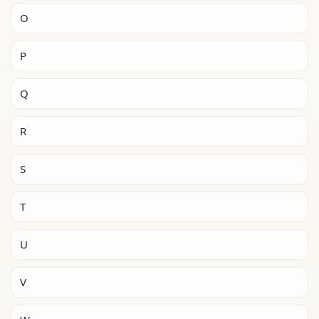
O
P
Q
R
S
T
U
V