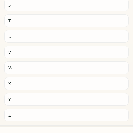
S
T
U
V
W
X
Y
Z