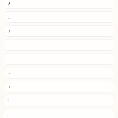
B
C
D
E
F
G
H
I
J