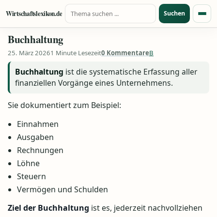
Suche nach:
Zum Inhalt springen
Wirtschaftslexikon.de
Suchen
Menü
Buchhaltung
25. März 2026
1 Minute Lesezeit
0 Kommentare
B
Buchhaltung
ist die systematische Erfassung aller
finanziellen Vorgänge eines Unternehmens.
Sie dokumentiert zum Beispiel:
Einnahmen
Ausgaben
Rechnungen
Löhne
Steuern
Vermögen und Schulden
Ziel der Buchhaltung
ist es, jederzeit nachvollziehen