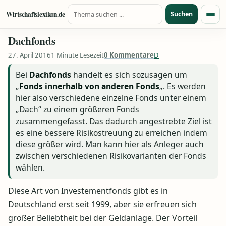
Suche nach:
Zum Inhalt springen
Wirtschaftslexikon.de
Suchen
Menü
Dachfonds
27. April 2016
1 Minute Lesezeit
0 Kommentare
D
Bei
Dachfonds
handelt es sich sozusagen um
„
Fonds innerhalb von anderen Fonds
„. Es werden
hier also verschiedene einzelne Fonds unter einem
„Dach“ zu einem größeren Fonds
zusammengefasst. Das dadurch angestrebte Ziel ist
es eine bessere Risikostreuung zu erreichen indem
diese größer wird. Man kann hier als Anleger auch
zwischen verschiedenen Risikovarianten der Fonds
wählen.
Diese Art von Investementfonds gibt es in
Deutschland erst seit 1999, aber sie erfreuen sich
großer Beliebtheit bei der Geldanlage. Der Vorteil