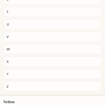
T
U
V
W
X
Y
Z
Seiten