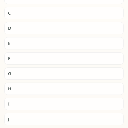
C
D
E
F
G
H
I
J