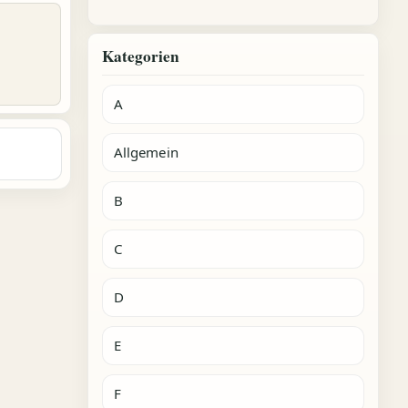
Kategorien
A
Allgemein
B
C
D
E
F