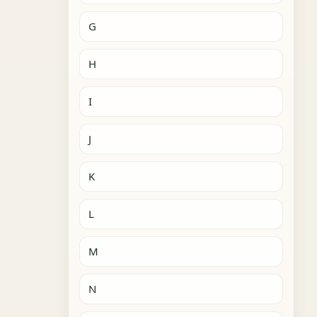
G
H
I
J
K
L
M
N