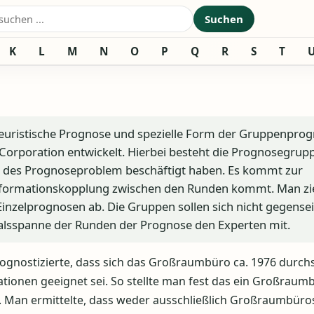
nach:
Suchen
K
L
M
N
O
P
Q
R
S
T
heuristische Prognose und spezielle Form der Gruppenprog
Corporation entwickelt. Hierbei besteht die Prognosegrup
n des Prognoseproblem beschäftigt haben. Es kommt zur
nformationskopplung zwischen den Runden kommt. Man zie
nzelprognosen ab. Die Gruppen sollen sich nicht gegensei
talsspanne der Runden der Prognose den Experten mit.
ognostizierte, dass sich das Großraumbüro ca. 1976 durch
uationen geeignet sei. So stellte man fest das ein Großraum
. Man ermittelte, dass weder ausschließlich Großraumbüro