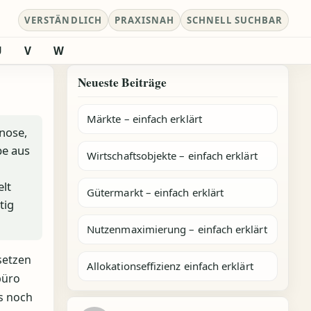
VERSTÄNDLICH
PRAXISNAH
SCHNELL SUCHBAR
U
V
W
Neueste Beiträge
Märkte – einfach erklärt
nose,
pe aus
Wirtschaftsobjekte – einfach erklärt
lt
Gütermarkt – einfach erklärt
tig
Nutzenmaximierung – einfach erklärt
setzen
Allokationseffizienz einfach erklärt
büro
s noch