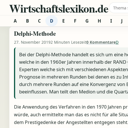
Wirtschaftslexikon.de
Zum Inhalt springen
Suche 
A
B
C
D
E
F
G
H
I
J
Delphi-Methode
27. November 2019
2 Minuten Lesezeit
0 Kommentare
D
Bei der Delphi-Methode handelt es sich um eine 
welche in den 1960er Jahren innerhalb der RAND 
Experten welche sich mit verschiedenen Aspekte
Prognose in mehreren Runden bei denen es zu I
durch mehrere Runden auf eine Konvergenz von Ei
beeinflussen. Man teilt den Medion und die Quar
Die Anwendung des Verfahren in den 1970 Jahren pr
würde, auch ermittelte man das es nicht für alle Sit
dem Prestigedenke der Angestellten entgegen steht