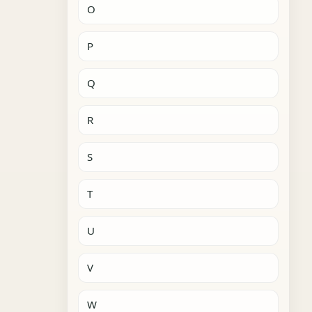
O
P
Q
R
S
T
U
V
W