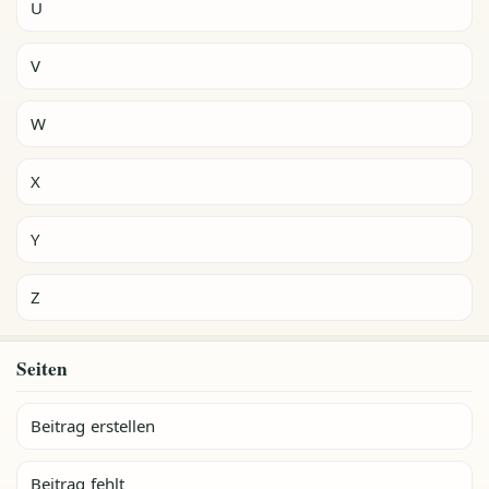
U
V
W
X
Y
Z
Seiten
Beitrag erstellen
Beitrag fehlt