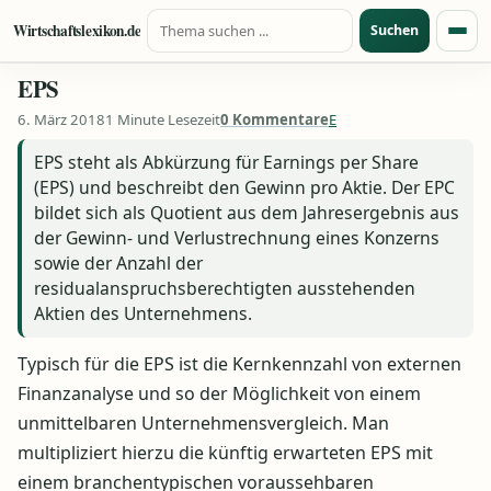
Suche nach:
Zum Inhalt springen
Wirtschaftslexikon.de
Suchen
Menü
EPS
6. März 2018
1 Minute Lesezeit
0 Kommentare
E
EPS steht als Abkürzung für Earnings per Share
(EPS) und beschreibt den Gewinn pro Aktie. Der EPC
bildet sich als Quotient aus dem Jahresergebnis aus
der Gewinn- und Verlustrechnung eines Konzerns
sowie der Anzahl der
residualanspruchsberechtigten ausstehenden
Aktien des Unternehmens.
Typisch für die EPS ist die Kernkennzahl von externen
Finanzanalyse und so der Möglichkeit von einem
unmittelbaren Unternehmensvergleich. Man
multipliziert hierzu die künftig erwarteten EPS mit
einem branchentypischen voraussehbaren