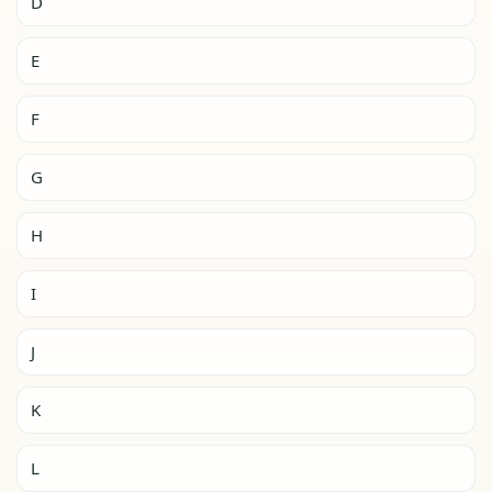
D
E
F
G
H
I
J
K
L