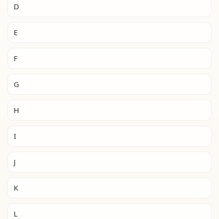
D
E
F
G
H
I
J
K
L