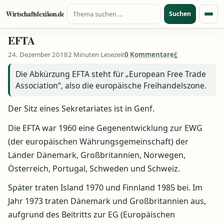
Suche nach:
Zum Inhalt springen
Wirtschaftslexikon.de
Suchen
Menü
EFTA
24. Dezember 2018
2 Minuten Lesezeit
0 Kommentare
E
Die Abkürzung EFTA steht für „European Free Trade
Association“, also die europäische Freihandelszone.
Der Sitz eines Sekretariates ist in Genf.
Die EFTA war 1960 eine Gegenentwicklung zur EWG
(der europäischen Währungsgemeinschaft) der
Länder Dänemark, Großbritannien, Norwegen,
Österreich, Portugal, Schweden und Schweiz.
Später traten Island 1970 und Finnland 1985 bei. Im
Jahr 1973 traten Dänemark und Großbritannien aus,
aufgrund des Beitritts zur EG (Europäischen