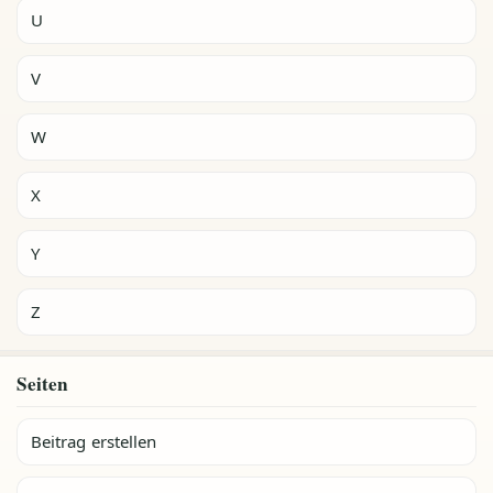
U
V
W
X
Y
Z
Seiten
Beitrag erstellen