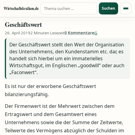
Suche nach:
Zum Inhalt springen
Wirtschaftslexikon.de
Suchen
Menü
Geschäftswert
26. April 2019
2 Minuten Lesezeit
0 Kommentare
G
Der Geschäftswert stellt den Wert der Organisation
des Unternehmens, den Kundenstamm etc. dar, es
handelt sich hierbei um ein immaterielles
Wirtschaftsgut, im Englischen „goodwill“ oder auch
„Faconwert“.
Es ist nur der erworbene Geschäftswert
bilanzierungsfähig.
Der Firmenwert ist der Mehrwert zwischen dem
Ertragswert und dem Gesamtwert eines
Unternehmens sowie die der Summe der Zeitwerte,
Teilwerte des Vermögens abzüglich der Schulden im