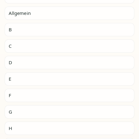
Allgemein
B
C
D
E
F
G
H