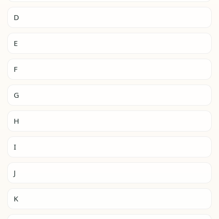
D
E
F
G
H
I
J
K