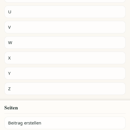
U
V
W
X
Y
Z
Seiten
Beitrag erstellen