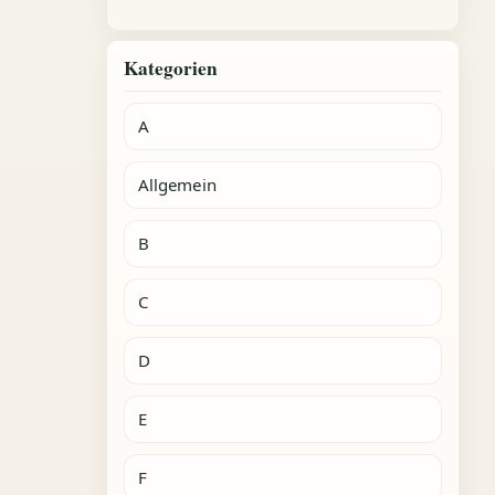
Kategorien
A
Allgemein
B
C
D
E
F