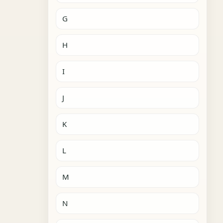
G
H
I
J
K
L
M
N