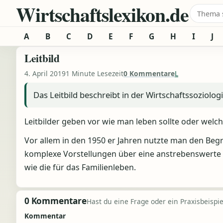
Wirtschaftslexikon.de
Zum Inhalt springen
Suche 
A
B
C
D
E
F
G
H
I
J
Leitbild
4. April 2019
1 Minute Lesezeit
0 Kommentare
L
Das Leitbild beschreibt in der Wirtschaftssoziologi
Leitbilder geben vor wie man leben sollte oder welch
Vor allem in den 1950 er Jahren nutzte man den Begri
komplexe Vorstellungen über eine anstrebenswerte Ge
wie die für das Familienleben.
0 Kommentare
Hast du eine Frage oder ein Praxisbeispiel
Kommentar