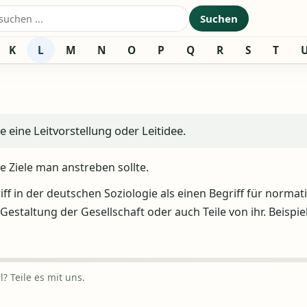
nach:
Suchen
K
L
M
N
O
P
Q
R
S
T
e eine Leitvorstellung oder Leitidee.
e Ziele man anstreben sollte.
ff in der deutschen Soziologie als einen Begriff für normat
staltung der Gesellschaft oder auch Teile von ihr. Beispie
? Teile es mit uns.