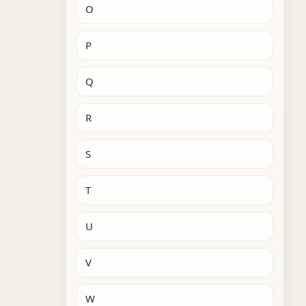
O
P
Q
R
S
T
U
V
W