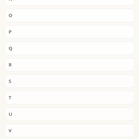
O
P
Q
R
S
T
U
V