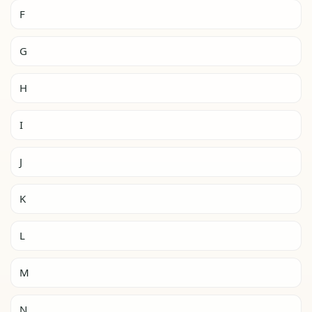
F
G
H
I
J
K
L
M
N