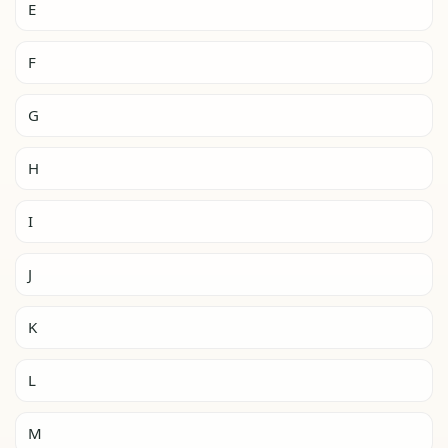
E
F
G
H
I
J
K
L
M