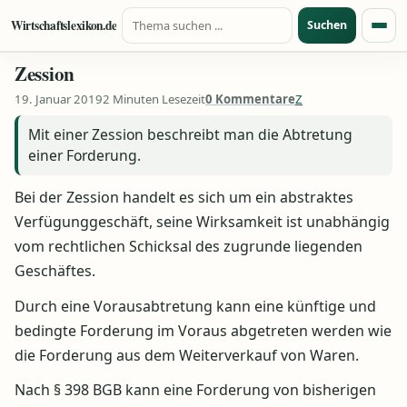
Suche nach:
Zum Inhalt springen
Wirtschaftslexikon.de
Suchen
Menü
Zession
19. Januar 2019
2 Minuten Lesezeit
0 Kommentare
Z
Mit einer Zession beschreibt man die Abtretung
einer Forderung.
Bei der Zession handelt es sich um ein abstraktes
Verfügunggeschäft, seine Wirksamkeit ist unabhängig
vom rechtlichen Schicksal des zugrunde liegenden
Geschäftes.
Durch eine Vorausabtretung kann eine künftige und
bedingte Forderung im Voraus abgetreten werden wie
die Forderung aus dem Weiterverkauf von Waren.
Nach § 398 BGB kann eine Forderung von bisherigen